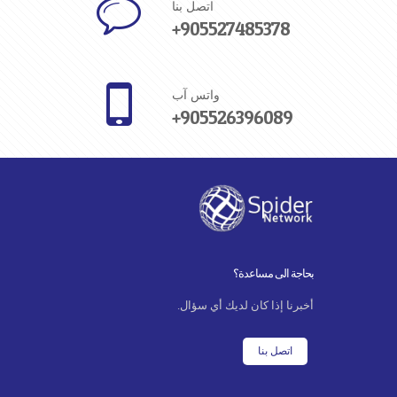
اتصل بنا
+905527485378
واتس آب
+905526396089
بحاجة الى مساعدة؟
أخبرنا إذا كان لديك أي سؤال.
اتصل بنا