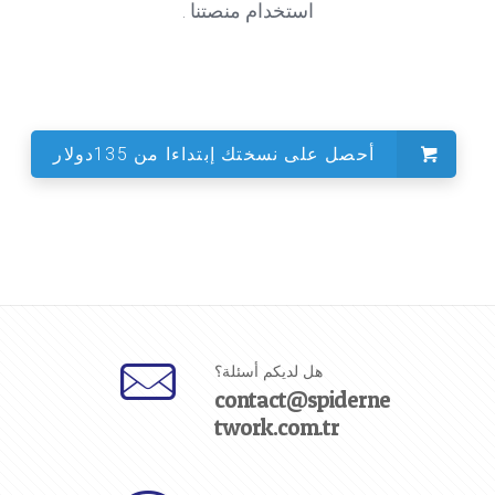
استخدام منصتنا .
أحصل على نسختك إبتداءا من
135دولار
هل لديكم أسئلة؟
contact@spiderne
twork.com.tr