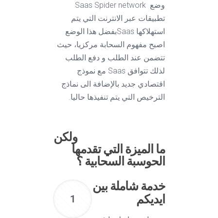
وضع Saas Spider network
تطبيقات عبر الانترنت التي يتم
استهلاكها Saasبفضل هذا الوضع
اصبح مفهوم السحابة مركزيا، حيث
تتضمن عند الطلب و دفع الطلب
لذلك تتوافق Saas مع نموذج
اقتصادي جديد بالإضافة الى نماذج
الترخيص التي يتم تنفيذها حاليا.
ولكن
ما الميزة التي تقدمها
الحوسبة السحابية ؟
خدمة شاملة بين
ايديكم
1