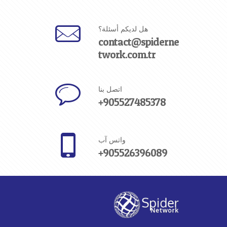
هل لديكم أسئلة؟
contact@spiderne
twork.com.tr
اتصل بنا
+905527485378
واتس آب
+905526396089