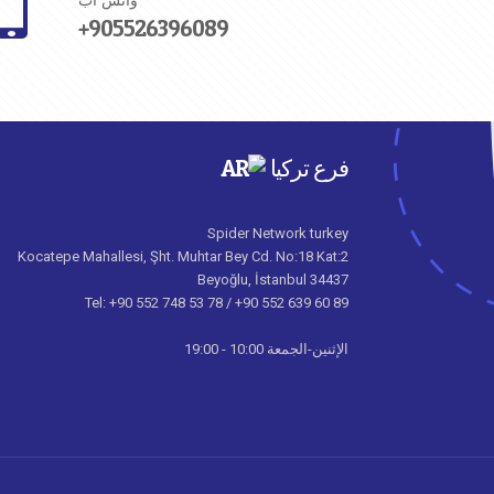
واتس آب
+905526396089
فرع تركيا
Spider Network turkey
Kocatepe Mahallesi, Şht. Muhtar Bey Cd. No:18 Kat:2
34437 Beyoğlu, İstanbul
Tel: +90 552 748 53 78 / +90 552 639 60 89
الإثنين-الجمعة 10:00 - 19:00