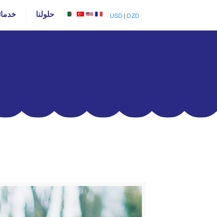
حلولنا
خدماتن
USD
|
DZD