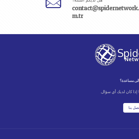
هل لديكم أسئلة؟
contact@spidernetwork
m.tr
الى مساعدة؟
 إذا كان لديك أي سؤال.
صل بنا