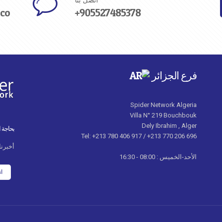
اتصل بنا
.co
+905527485378
فرع الجزائر
Spider Network Algeria
Villa N° 219 Bouchbouk
Dely Ibrahim , Alger
بحاجة 
Tel: +213 780 406 917 / +213 770 206 696
أخبرنا
الأحد-الخميس : 08:00 - 16:30
ات